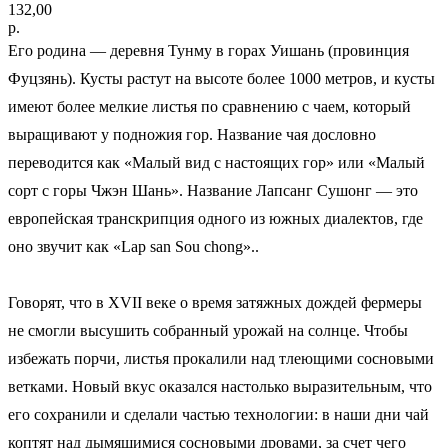
132,00
р.
Его родина — деревня Тунму в горах Уишань (провинция
Фуцзянь). Кусты растут на высоте более 1000 метров, и кусты
имеют более мелкие листья по сравнению с чаем, который
выращивают у подножия гор. Название чая дословно
переводится как «Малый вид с настоящих гор» или «Малый
сорт с горы Чжэн Шань». Название Лапсанг Сушонг — это
европейская транскрипция одного из южных диалектов, где
оно звучит как «Lap san Sou chong»..
Говорят, что в XVII веке о время затяжных дождей фермеры
не смогли высушить собранный урожай на солнце. Чтобы
избежать порчи, листья прокалили над тлеющими сосновыми
ветками. Новый вкус оказался настолько выразительным, что
его сохранили и сделали частью технологии: в наши дни чай
коптят над дымящимися сосновыми дровами, за счет чего